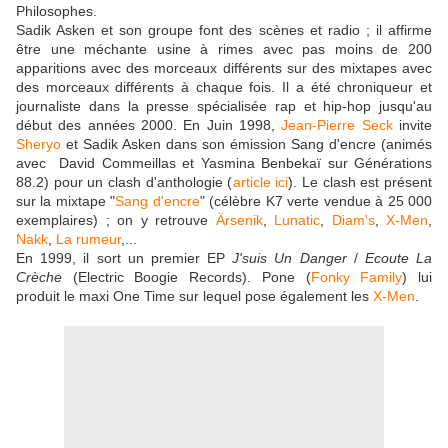
Philosophes.
Sadik Asken et son groupe font des scènes et radio ; il affirme
être une méchante usine à rimes avec pas moins de 200
apparitions avec des morceaux différents sur des mixtapes avec
des morceaux différents à chaque fois. Il a été chroniqueur et
journaliste dans la presse spécialisée rap et hip-hop jusqu'au
début des années 2000. En Juin 1998,
Jean‑Pierre Seck
invite
Sheryo
et Sadik Asken dans son émission Sang d'encre (animés
avec David Commeillas et Yasmina Benbekaï sur Générations
88.2) pour un clash d'anthologie (
article ici
). Le clash est présent
sur la mixtape "
Sang d'encre
" (célèbre K7 verte vendue à 25 000
exemplaires) ; on y retrouve
Ärsenik
,
Lunatic
,
Diam's
,
X-Men
,
Nakk
,
La rumeur
,...
En 1999, il sort un premier EP
J'suis Un Danger
/
Ecoute La
Crèche
(Electric Boogie Records). Pone (
Fonky Family
) lui
produit le maxi One Time sur lequel pose également les
X-Men
.