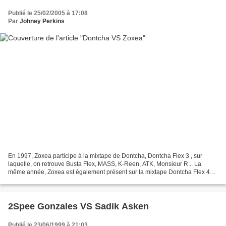
Publié le 25/02/2005 à 17:08
Par
Johney Perkins
En 1997, Zoxea participe à la mixtape de Dontcha, Dontcha Flex 3 , sur
laquelle, on retrouve Busta Flex, MASS, K-Reen, ATK, Monsieur R... La
même année, Zoxea est également présent sur la mixtape Dontcha Flex 4
avec un Clash impro et une Improbonus. Dontcha...
2Spee Gonzales VS Sadik Asken
Publié le 23/06/1999 à 21:03