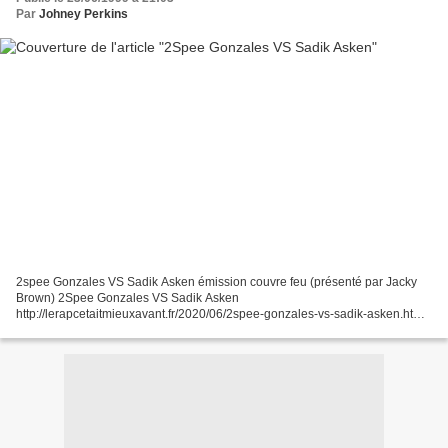
Par
Johney Perkins
2spee Gonzales VS Sadik Asken émission couvre feu (présenté par Jacky
Brown) 2Spee Gonzales VS Sadik Asken
http://lerapcetaitmieuxavant.fr/2020/06/2spee-gonzales-vs-sadik-asken.html
Retour sommaire (clashs)