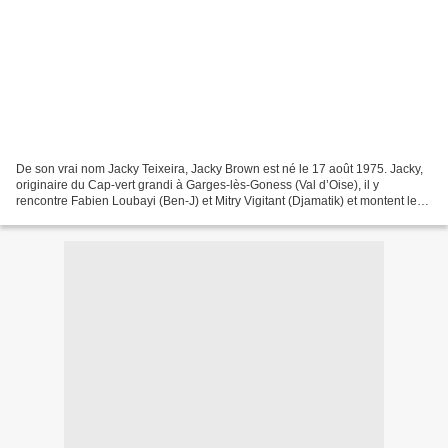
De son vrai nom Jacky Teixeira, Jacky Brown est né le 17 août 1975. Jacky,
originaire du Cap-vert grandi à Garges-lès-Goness (Val d’Oise), il y
rencontre Fabien Loubayi (Ben-J) et Mitry Vigitant (Djamatik) et montent le
groupe Neg’ Marrons. Son blaze...