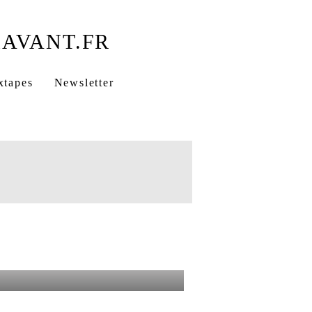
Y&W
usic
xtapes
Newsletter
 203
Le Gouffre