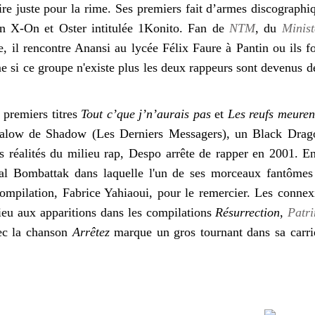
rire juste pour la rime. Ses premiers fait d’armes discograph
n X-On et Oster intitulée 1Konito. Fan de
NTM
, du
Minis
e, il rencontre Anansi au lycée Félix Faure à Pantin ou ils 
 si ce groupe n'existe plus les deux rappeurs sont devenus des
 premiers titres
Tout c’que j’n’aurais pas
et
Les reufs meuren
galow de Shadow (Les Derniers Messagers), un Black Dra
es réalités du milieu rap, Despo arrête de rapper en 2001. E
nal Bombattak dans laquelle l'un de ses morceaux fantômes
compilation, Fabrice Yahiaoui, pour le remercier. Les connexi
eu aux apparitions dans les compilations
Résurrection
,
Patr
c la chanson
Arrêtez
marque un gros tournant dans sa carriè