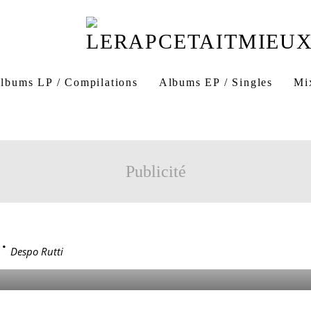
Trésor Azusimba
Menace Crew
Majster
Clé Boa
Soldat Sans Grade
Convictions Suicidaires
Because M
lbums LP / Compilations
Albums EP / Singles
Mi
Artefacts Vol.4
Despo Rutti, Mokless & Guizmo - Jamais
Publicité
UTTI
>
Despo Rutti