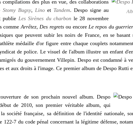
 compilations des plus en vue, des collaborations
me
Stomy Bugsy
,
Lino
et
Tandem
. Despo signe au
Alb
t publie
Les Sirènes du charbon
le
28 novembre
ons comme
Arrêtez
,
Des regrets
ou encore
Le repos du guerrie
ysiques que peuvent subir les noirs de France, en se basant 
'athlète médaille d'or figure entre chaque couplets notamment.
ndicat de police. Le visuel de l'album illustre un enfant d'e
immigrés du gouvernement Villepin. Despo est condamné à ve
lles et aux droits à l'image. Ce premier album de Despo Rutti e
 couverture de son prochain nouvel album. Despo
ébut de 2010, son premier véritable album, qui
 la société française, sa définition de l'identité nationale, s
cle 122-7 du code pénal concernant la légitime défense, nota