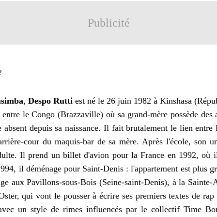
Publicité
2
usimba
,
Despo Rutti
est né le 26 juin 1982 à Kinshasa (Rép
t entre le Congo (Brazzaville) où sa grand-mère possède des a
e absent depuis sa naissance. Il fait brutalement le lien entre
arrière-cour du maquis-bar de sa mère. Après l'école, son u
lte. Il prend un billet d'avion pour la France en 1992, où i
1994, il déménage pour Saint-Denis : l'appartement est plus gr
e aux Pavillons-sous-Bois (Seine-saint-Denis), à la Sainte-A
ster, qui vont le pousser à écrire ses premiers textes de rap
avec un style de rimes influencés par le collectif Time B