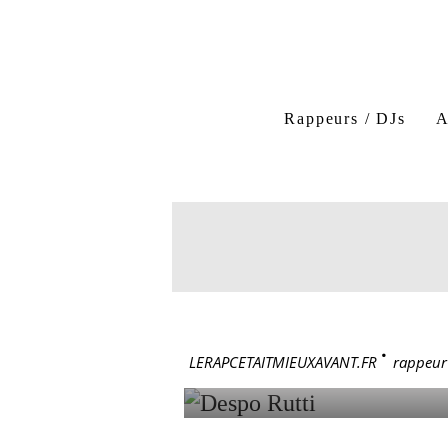
Despo Rutti
Pascal 
Les Sirènes Du Charbon
Rappeurs / DJs
A
Le Front Kick De Cantona
rappeur
26 juin 1982
DESPO R
LERAPCETAITMIEUXAVANT.FR
>
rappeur