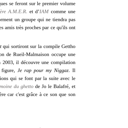
iques se feront sur le premier volume
tère A.M.E.R.
et d’
IAM
comme une
forment un groupe qui ne tiendra pas
 amis très proches par ce qu'ils ont
t
qui sortiront sur la compile Gettho
gon de Rueil-Malmaison occupe une
n 2003, il découvre une compilation
 figure,
Je rap pour my Niggaz
. Il
ons qui se font par la suite avec le
imoine du ghetto
de Jo le Balafré, et
re car c'est grâce à ce son que son