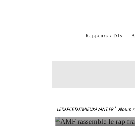
Abd al Malik
Film F
Rappeurs / DJs
A
SINE QUA NON AMF
5 décembre 20
AMF RAS
POUR UN
LERAPCETAITMIEUXAVANT.FR
>
Album r