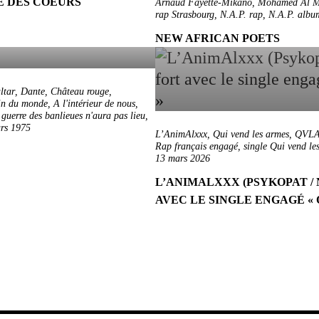
CE DES COEURS
Arnaud Fayette-Mikano
,
Mohamed Al M
rap Strasbourg
,
N.A.P. rap
,
N.A.P. albu
NEW AFRICAN POETS
ltar
,
Dante
,
Château rouge
,
in du monde
,
A l'intérieur de nous
,
guerre des banlieues n'aura pas lieu
,
rs 1975
L’AnimAlxxx
,
Qui vend les armes
,
QVLA
Rap français engagé
,
single Qui vend le
13 mars 2026
L’ANIMALXXX (PSYKOPAT /
AVEC LE SINGLE ENGAGÉ « 