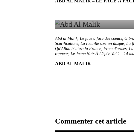
ABD AL MALIK – LE FACE À FA
Abd al Malik
,
Le face à face des coeurs
,
Gibra
Scarifications
,
La racaille sort un disque
,
La f
Qu'Allah bénisse la France
,
Frère d'armes
,
La 
rappeur
,
Le Jeune Noir À L'épée Vol.1
-
14 ma
ABD AL MALIK
Commenter cet article