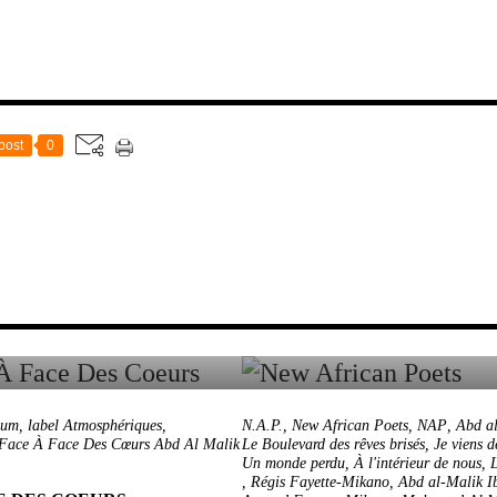
post
0
bum
,
label Atmosphériques
,
N.A.P.
,
New African Poets
,
NAP
,
Abd a
Face À Face Des Cœurs Abd Al Malik
Le Boulevard des rêves brisés
,
Je viens d
Un monde perdu
,
À l'intérieur de nous
,
,
Régis Fayette-Mikano
,
Abd al-Malik Ib