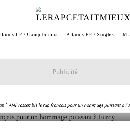
urcy Né Libre
AMF Abd Al Malik Mattéo Falkone
Album 
lbums LP / Compilations
Albums EP / Singles
Mi
Esclavage histoire de Furcy
Sortie cinéma 2026 Furcy
25
Publicité
SEMBLE LE RAP FRAN
 HOMMAGE PUISSANT 
ap
>
AMF rassemble le rap français pour un hommage puissant à Fu