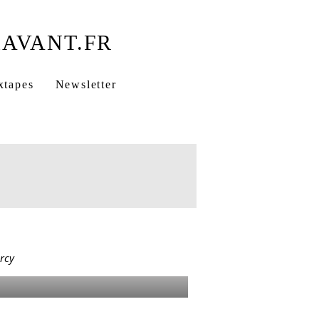
Furcy Héritage
xtapes
Newsletter
Rap français engagé
ÇAIS
À FURCY
rcy