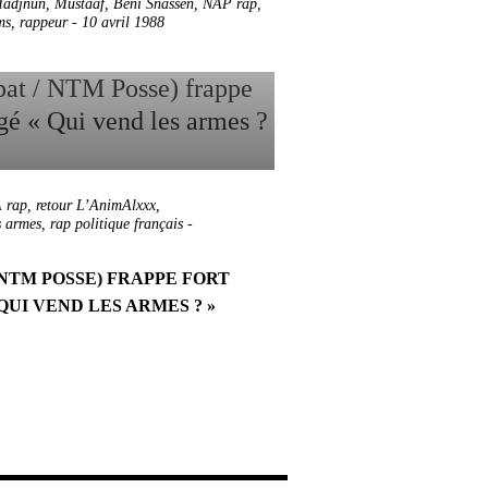
adjnûn
,
Mustaaf
,
Beni Snassen
,
NAP rap
,
ms
,
rappeur
-
10 avril 1988
 rap
,
retour L’AnimAlxxx
,
s armes
,
rap politique français
-
 NTM POSSE) FRAPPE FORT
QUI VEND LES ARMES ? »