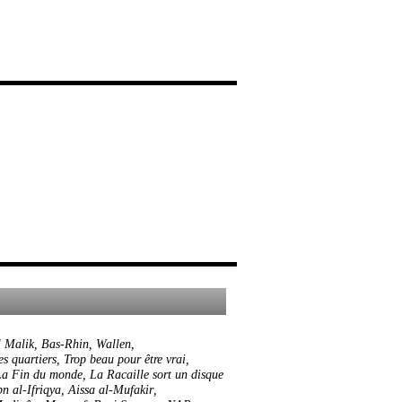
l Malik
,
Bas-Rhin
,
Wallen
,
es quartiers
,
Trop beau pour être vrai
,
La Fin du monde
,
La Racaille sort un disque
n al-Ifriqya
,
Aissa al-Mufakir
,