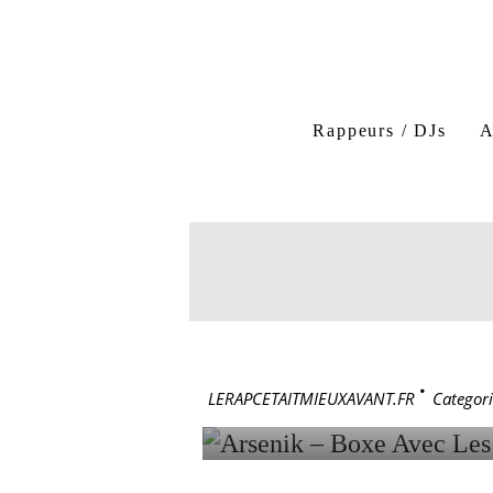
Rappeurs / DJs
A
Ärsenik
Boxe avec l
Boxe avec les mots Ärseni
17 mars 1998
ARSENIK 
LERAPCETAITMIEUXAVANT.FR
>
Categori