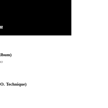
 Album)
no
.O. Technique)