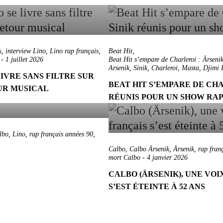
k
,
interview Lino
,
Lino rap français
,
Beat Hit
,
-
1 juillet 2026
Beat Hit s’empare de Charleroi : Ärsenik
Arsenik
,
Sinik
,
Charleroi
,
Masta
,
Djimi 
 LIVRE SANS FILTRE SUR
BEAT HIT S’EMPARE DE CHA
UR MUSICAL
RÉUNIS POUR UN SHOW RAP
lbo
,
Lino
,
rap français années 90
,
Calbo
,
Calbo Ärsenik
,
Ärsenik
,
rap fran
mort Calbo
-
4 janvier 2026
CALBO (ÄRSENIK), UNE VO
S’EST ÉTEINTE À 52 ANS