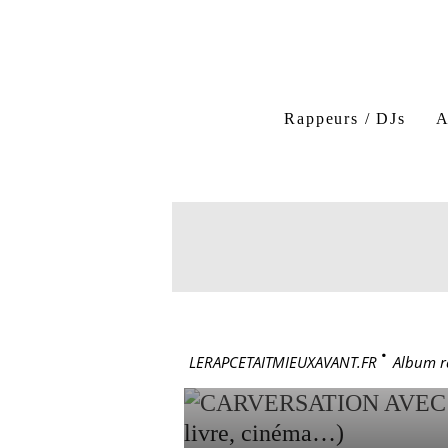
CARVERSATION
Rappeurs / DJs
A
27 janvier 2025
CARVERS
LES DÉB
L’INCARC
CINÉMA
LERAPCETAITMIEUXAVANT.FR
>
Album r