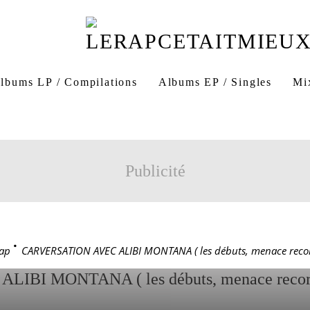
Alibi Montana
En live du fer
Menace Records
lbums LP / Compilations
Albums EP / Singles
Mi
ATION AVEC ALIBI MO
UTS, MENACE RECORDS
Publicité
ÉRATION, SON LIVRE,
…)
ap
>
CARVERSATION AVEC ALIBI MONTANA ( les débuts, menace records