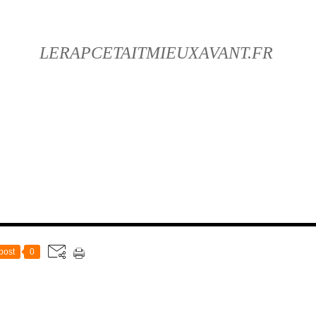
LERAPCETAITMIEUXAVANT.FR
post
0