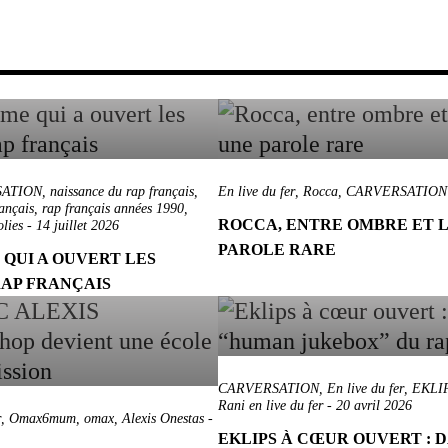
ATION
,
naissance du rap français
,
En live du fer
,
Rocca
,
CARVERSATION
ançais
,
rap français années 1990
,
ROCCA, ENTRE OMBRE ET L
olies
-
14 juillet 2026
PAROLE RARE
QUI A OUVERT LES
RAP FRANÇAIS
CARVERSATION
,
En live du fer
,
EKLI
Rani en live du fer
-
20 avril 2026
r
,
Omax6mum
,
omax
,
Alexis Onestas
-
EKLIPS À CŒUR OUVERT : D