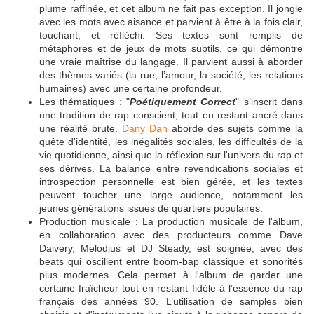
plume raffinée, et cet album ne fait pas exception. Il jongle
avec les mots avec aisance et parvient à être à la fois clair,
touchant, et réfléchi. Ses textes sont remplis de
métaphores et de jeux de mots subtils, ce qui démontre
une vraie maîtrise du langage. Il parvient aussi à aborder
des thèmes variés (la rue, l’amour, la société, les relations
humaines) avec une certaine profondeur.
Les thématiques : "
Poétiquement Correct
" s’inscrit dans
une tradition de rap conscient, tout en restant ancré dans
une réalité brute.
Dany Dan
aborde des sujets comme la
quête d'identité, les inégalités sociales, les difficultés de la
vie quotidienne, ainsi que la réflexion sur l'univers du rap et
ses dérives. La balance entre revendications sociales et
introspection personnelle est bien gérée, et les textes
peuvent toucher une large audience, notamment les
jeunes générations issues de quartiers populaires.
Production musicale : La production musicale de l'album,
en collaboration avec des producteurs comme Dave
Daivery, Melodius et DJ Steady, est soignée, avec des
beats qui oscillent entre boom-bap classique et sonorités
plus modernes. Cela permet à l'album de garder une
certaine fraîcheur tout en restant fidèle à l’essence du rap
français des années 90. L’utilisation de samples bien