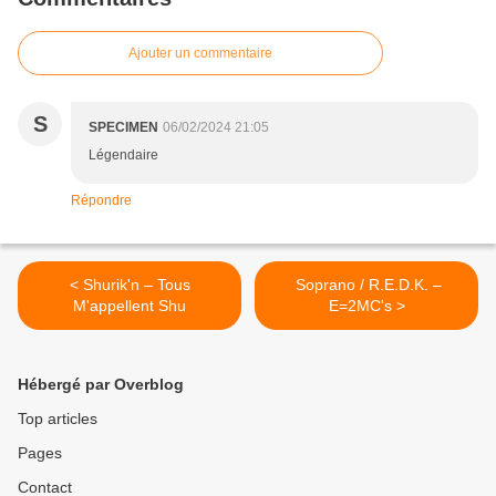
Ajouter un commentaire
S
SPECIMEN
06/02/2024 21:05
Légendaire
Répondre
< Shurik'n – Tous
​ Soprano / R.E.D.K. –
M'appellent Shu
E=2MC's >
Hébergé par Overblog
Top articles
Pages
Contact