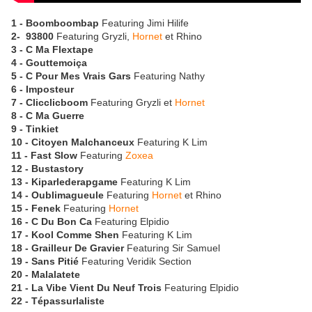
1 - Boomboombap
Featuring Jimi Hilife
2- 93800
Featuring Gryzli,
Hornet
et Rhino
3 - C Ma Flextape
4 - Gouttemoiça
5 - C Pour Mes Vrais Gars
Featuring Nathy
6 - Imposteur
7 - Clicclicboom
Featuring Gryzli et
Hornet
8 - C Ma Guerre
9 - Tinkiet
10 - Citoyen Malchanceux
Featuring K Lim
11 - Fast Slow
Featuring
Zoxea
12 - Bustastory
13 - Kiparlederapgame
Featuring K Lim
14 - Oublimagueule
Featuring
Hornet
et Rhino
15 - Fenek
Featuring
Hornet
16 - C Du Bon Ca
Featuring Elpidio
17 - Kool Comme Shen
Featuring K Lim
18 - Grailleur De Gravier
Featuring Sir Samuel
19 - Sans Pitié
Featuring Veridik Section
20 - Malalatete
21 - La Vibe Vient Du Neuf Trois
Featuring Elpidio
22 - Tépassurlaliste