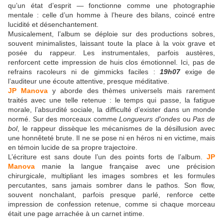
qu’un état d’esprit — fonctionne comme une photographie
mentale : celle d’un homme à l’heure des bilans, coincé entre
lucidité et désenchantement.
Musicalement, l’album se déploie sur des productions sobres,
souvent minimalistes, laissant toute la place à la voix grave et
posée du rappeur. Les instrumentales, parfois austères,
renforcent cette impression de huis clos émotionnel. Ici, pas de
refrains racoleurs ni de gimmicks faciles :
19h07
exige de
l’auditeur une écoute attentive, presque méditative.
JP Manova
y aborde des thèmes universels mais rarement
traités avec une telle retenue : le temps qui passe, la fatigue
morale, l’absurdité sociale, la difficulté d’exister dans un monde
normé. Sur des morceaux comme
Longueurs d'ondes
ou
Pas de
bol
, le rappeur dissèque les mécanismes de la désillusion avec
une honnêteté brute. Il ne se pose ni en héros ni en victime, mais
en témoin lucide de sa propre trajectoire.
L’écriture est sans doute l’un des points forts de l’album.
JP
Manova
manie la langue française avec une précision
chirurgicale, multipliant les images sombres et les formules
percutantes, sans jamais sombrer dans le pathos. Son flow,
souvent nonchalant, parfois presque parlé, renforce cette
impression de confession retenue, comme si chaque morceau
était une page arrachée à un carnet intime.