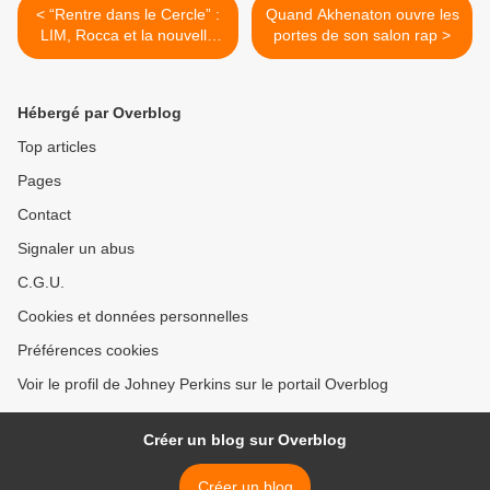
< “Rentre dans le Cercle” :
Quand Akhenaton ouvre les
LIM, Rocca et la nouvelle
portes de son salon rap >
génération rallument l’esprit
brut du freestyle
Hébergé par Overblog
Top articles
Pages
Contact
Signaler un abus
C.G.U.
Cookies et données personnelles
Préférences cookies
Voir le profil de Johney Perkins sur le portail Overblog
Créer un blog sur Overblog
Créer un blog