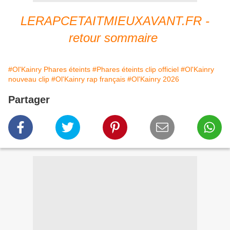
LERAPCETAITMIEUXAVANT.FR -
retour sommaire
#Ol'Kainry Phares éteints
#Phares éteints clip officiel
#Ol'Kainry
nouveau clip
#Ol'Kainry rap français
#Ol'Kainry 2026
Partager