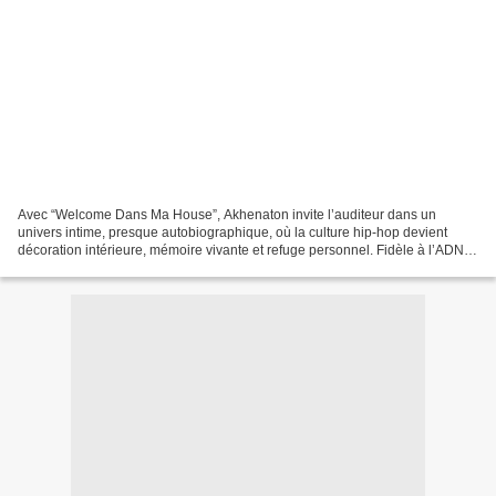
Avec “Welcome Dans Ma House”, Akhenaton invite l’auditeur dans un
univers intime, presque autobiographique, où la culture hip-hop devient
décoration intérieure, mémoire vivante et refuge personnel. Fidèle à l’ADN
de IAM , le rappeur marseillais transforme...