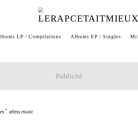
lbums LP / Compilations
Albums EP / Singles
Mi
Publicité
es
>
altess music