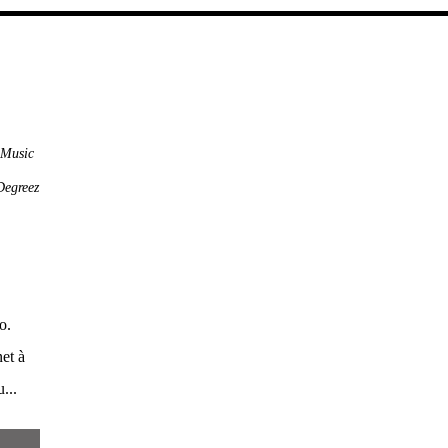
 Music
Degreez
o.
net à
...