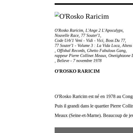
O'Rosko Raricim
,
L'Ange 2 L'Apocalypx
,
Nouvelle Race
,
77 Souter'1
,
Code Urb'1 Veni - Vidi - Vici
,
Boss Du 77
,
77 Souter'1 - Volume 3 : La Vida Loca
,
Altess
,
Offishal Records
,
Ghetto Fabulous Gang
,
rappeur Pierre Collinet Meaux
,
Onetightzone 
,
Believe
-
7 novembre 1978
O'ROSKO RARICIM
O'Rosko Raricim est né en 1978 au Cong
Puis il grandi dans le quartier Pierre Colli
Meaux (Seine-et-Marne). Beaucoup de jeu