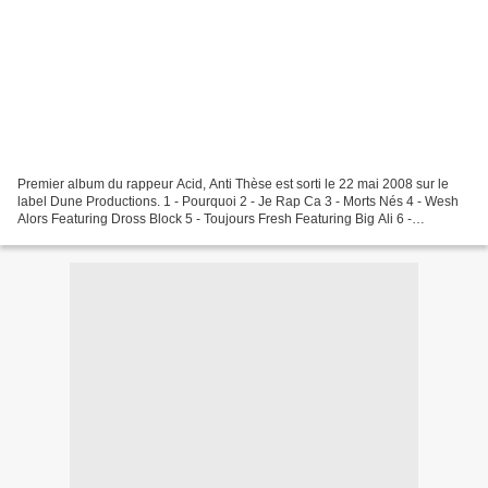
Premier album du rappeur Acid, Anti Thèse est sorti le 22 mai 2008 sur le
label Dune Productions. 1 - Pourquoi 2 - Je Rap Ca 3 - Morts Nés 4 - Wesh
Alors Featuring Dross Block 5 - Toujours Fresh Featuring Big Ali 6 -
Chronique Featuring IBOO 7 - Afrika...