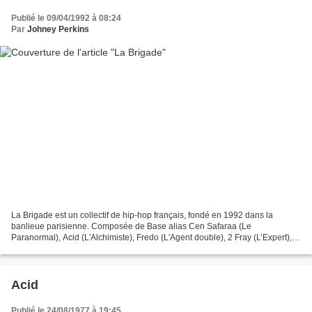
Publié le 09/04/1992 à 08:24
Par
Johney Perkins
La Brigade est un collectif de hip-hop français, fondé en 1992 dans la
banlieue parisienne. Composée de Base alias Cen Safaraa (Le
Paranormal), Acid (L'Alchimiste), Fredo (L'Agent double), 2 Fray (L’Expert),
Doc K (Le pacificateur), K-Fear (Le Blackalauréat),...
Acid
Publié le 24/08/1977 à 19:45