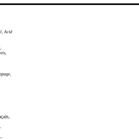
l
,
Acid
,
l
,
vis
,
rapage
,
nçais,
.
..