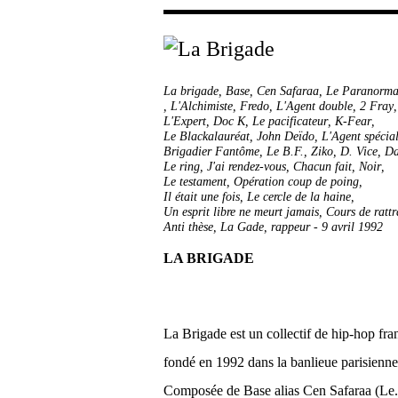
La brigade
,
Base
,
Cen Safaraa
,
Le Paranorma
,
L'Alchimiste
,
Fredo
,
L'Agent double
,
2 Fray
L'Expert
,
Doc K
,
Le pacificateur
,
K-Fear
,
Le Blackalauréat
,
John Deïdo
,
L'Agent spécia
Brigadier Fantôme
,
Le B.F.
,
Ziko
,
D. Vice
,
Da
Le ring
,
J'ai rendez-vous
,
Chacun fait
,
Noir
,
Le testament
,
Opération coup de poing
,
Il était une fois
,
Le cercle de la haine
,
Un esprit libre ne meurt jamais
,
Cours de ratt
Anti thèse
,
La Gade
,
rappeur
-
9 avril 1992
LA BRIGADE
La Brigade est un collectif de hip-hop fra
fondé en 1992 dans la banlieue parisienne
Composée de Base alias Cen Safaraa (Le.