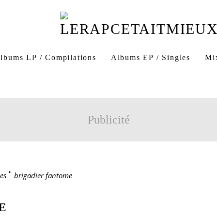
lbums LP / Compilations
Albums EP / Singles
Mi
Publicité
es
>
brigadier fantome
E