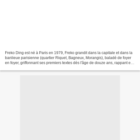
Freko Ding est né à Paris en 1979, Freko grandit dans la capitale et dans la
banlieue parisienne (quartier Riquet, Bagneux, Morangis), baladé de foyer
en foyer, griffonnant ses premiers textes dès l'âge de douze ans, rappant en
amateur dans des petits...