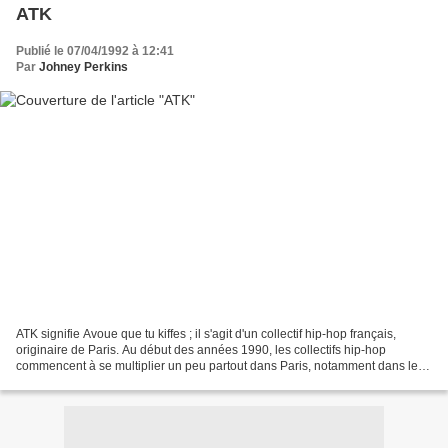
ATK
Publié le 07/04/1992 à 12:41
Par
Johney Perkins
ATK signifie Avoue que tu kiffes ; il s'agit d'un collectif hip-hop français,
originaire de Paris. Au début des années 1990, les collectifs hip-hop
commencent à se multiplier un peu partout dans Paris, notamment dans les
quartiers est de la ville (11e...