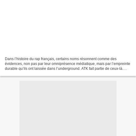
Dans l’histoire du rap français, certains noms résonnent comme des
évidences, non pas par leur omniprésence médiatique, mais par l’empreinte
durable qu’ils ont laissée dans l’underground. ATK fait partie de ceux-là.
Acronyme de « Avoue que tu kiffes »,...