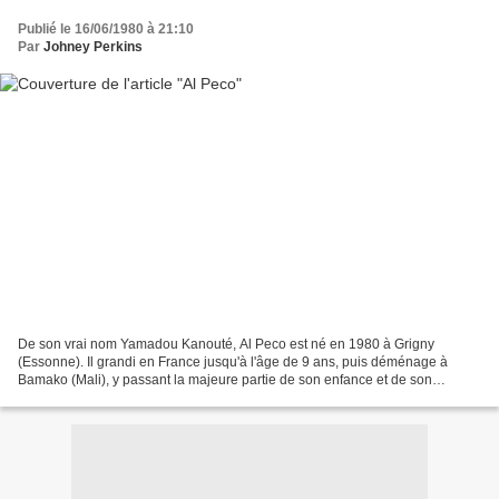
Publié le 16/06/1980 à 21:10
Par
Johney Perkins
De son vrai nom Yamadou Kanouté, Al Peco est né en 1980 à Grigny
(Essonne). Il grandi en France jusqu'à l'âge de 9 ans, puis déménage à
Bamako (Mali), y passant la majeure partie de son enfance et de son
adolescence. Inspiré par Kriss Kross à l'âge de...