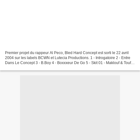
Premier projet du rappeur Al Peco, Bled Hard Concept est sorti le 22 avril
2004 sur les labels BCWN et Lutecia Productions. 1 - Introgatoire 2 - Entre
Dans Le Concept 3 - B.Boy 4 - Boxxxeur De Go 5 - Skit 01 - Maklouf & Toufik
6 - Si Vous Saviez 7 -...