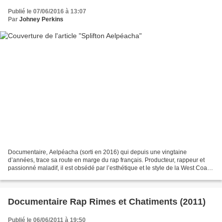
Publié le 07/06/2016 à 13:07
Par
Johney Perkins
Documentaire, Aelpéacha (sorti en 2016) qui depuis une vingtaine
d’années, trace sa route en marge du rap français. Producteur, rappeur et
passionné maladif, il est obsédé par l’esthétique et le style de la West Coast
américaine des années 90 – peu importe...
Documentaire Rap Rimes et Chatiments (2011)
Publié le 06/06/2011 à 19:50