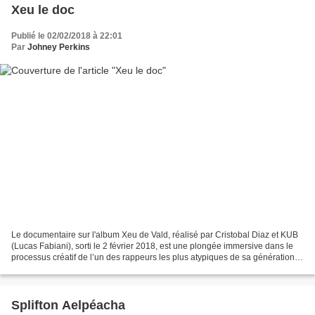
Xeu le doc
Publié le 02/02/2018 à 22:01
Par
Johney Perkins
Le documentaire sur l'album Xeu de Vald, réalisé par Cristobal Diaz et KUB
(Lucas Fabiani), sorti le 2 février 2018, est une plongée immersive dans le
processus créatif de l’un des rappeurs les plus atypiques de sa génération.
À travers des images brutes...
Splifton Aelpéacha