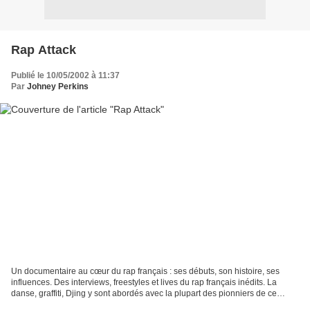
Rap Attack
Publié le 10/05/2002 à 11:37
Par
Johney Perkins
Un documentaire au cœur du rap français : ses débuts, son histoire, ses
influences. Des interviews, freestyles et lives du rap français inédits. La
danse, graffiti, Djing y sont abordés avec la plupart des pionniers de ce
mouvement comme, Squat, Dee Nasty,...