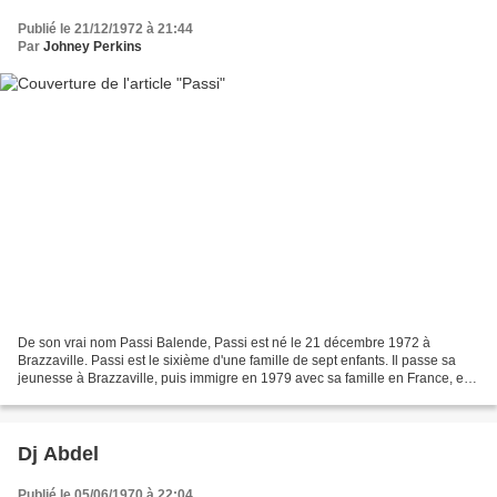
Publié le 21/12/1972 à 21:44
Par
Johney Perkins
De son vrai nom Passi Balende, Passi est né le 21 décembre 1972 à
Brazzaville. Passi est le sixième d'une famille de sept enfants. Il passe sa
jeunesse à Brazzaville, puis immigre en 1979 avec sa famille en France, en
banlieue parisienne, à Sarcelles...
Dj Abdel
Publié le 05/06/1970 à 22:04