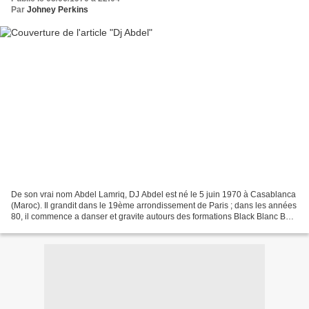
Par
Johney Perkins
De son vrai nom Abdel Lamriq, DJ Abdel est né le 5 juin 1970 à Casablanca
(Maroc). Il grandit dans le 19ème arrondissement de Paris ; dans les années
80, il commence a danser et gravite autours des formations Black Blanc Beur
(3B) et Positive Black Soul,...