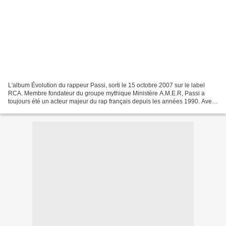
L'album Évolution du rappeur Passi, sorti le 15 octobre 2007 sur le label
RCA. Membre fondateur du groupe mythique Ministère A.M.E.R, Passi a
toujours été un acteur majeur du rap français depuis les années 1990. Avec
Évolution , il cherche à montrer sa...