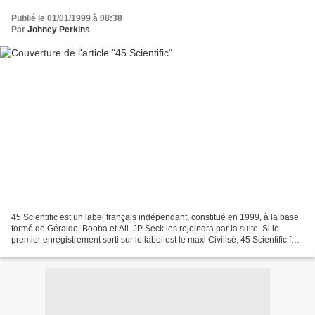
Publié le 01/01/1999 à 08:38
Par
Johney Perkins
45 Scientific est un label français indépendant, constitué en 1999, à la base
formé de Géraldo, Booba et Ali. JP Seck les rejoindra par la suite. Si le
premier enregistrement sorti sur le label est le maxi Civilisé, 45 Scientific fut
néanmoins créé à...