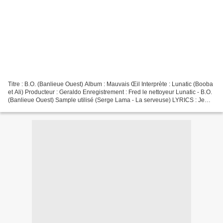
Titre : B.O. (Banlieue Ouest) Album : Mauvais Œil Interprète : Lunatic (Booba
et Ali) Producteur : Geraldo Enregistrement : Fred le nettoyeur Lunatic - B.O.
(Banlieue Ouest) Sample utilisé (Serge Lama - La serveuse) LYRICS : Je
vais te dire, je suis pas...