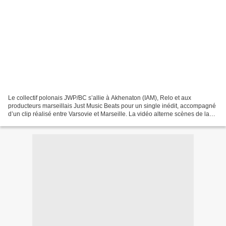
Le collectif polonais JWP/BC s’allie à Akhenaton (IAM), Relo et aux
producteurs marseillais Just Music Beats pour un single inédit, accompagné
d’un clip réalisé entre Varsovie et Marseille. La vidéo alterne scènes de la
vie quotidienne dans ces deux villes...