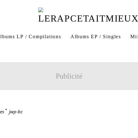
lbums LP / Compilations
Albums EP / Singles
Mi
Publicité
es
>
jwp-bc