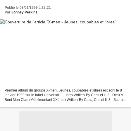
Publié le 08/01/1999 à 22:21
Par
Johney Perkins
Premier album du groupe X-men, Jeunes, coupables et libres est sorti le 8
janvier 1999 sur le label Universal. 1 - Intro Written-By Cass et Ill 2 - Dieu A
Béni Mon Clan (Ménilmontant XXème) Written-By Cass, Cris et Ill 3 - Score
Written-By Cass, Geraldo...