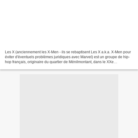
Les X (anciennement les X-Men - ils se rebaptisent Les X a.k.a. X-Men pour
éviter d'éventuels problèmes juridiques avec Marvel) est un groupe de hip-
hop français, originaire du quartier de Ménilmontant, dans le XXe
arrondissement de Paris. Il est composé...