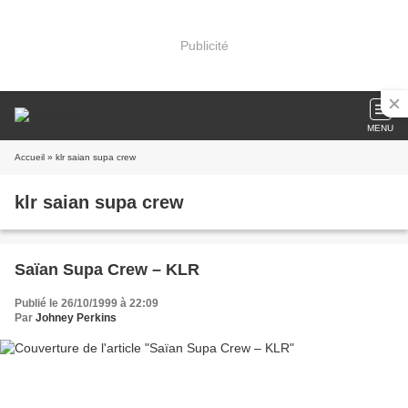
Publicité
MENU
Accueil
» klr saian supa crew
klr saian supa crew
Saïan Supa Crew – KLR
Publié le 26/10/1999 à 22:09
Par
Johney Perkins