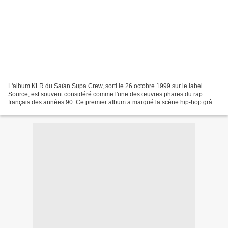
L'album KLR du Saïan Supa Crew, sorti le 26 octobre 1999 sur le label
Source, est souvent considéré comme l'une des œuvres phares du rap
français des années 90. Ce premier album a marqué la scène hip-hop grâce
à son approche innovante, sa diversité musicale...