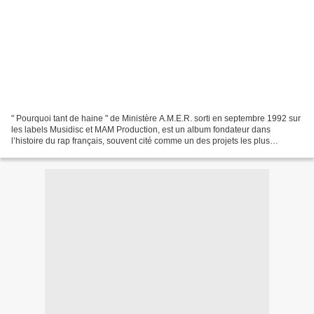
" Pourquoi tant de haine " de Ministère A.M.E.R. sorti en septembre 1992 sur
les labels Musidisc et MAM Production, est un album fondateur dans
l’histoire du rap français, souvent cité comme un des projets les plus
influents et provocateurs de l’époque....