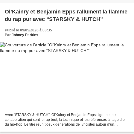
Ol’Kainry et Benjamin Epps rallument la flamme
du rap pur avec “STARSKY & HUTCH”
Publié le 09/05/2026 à 08:35
Par
Johney Perkins
Avec “STARSKY & HUTCH”, Ol'Kainry et Benjamin Epps signent une
collaboration qui sent le rap brut, la technique et les références à l’âge d’or
du hip-hop. Le titre réunit deux générations de lyricistes autour d’un
morceau sombre, précis et profondément...