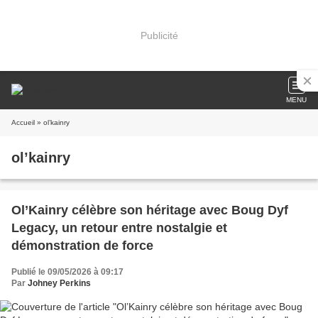
Publicité
MENU
Accueil
» ol’kainry
ol’kainry
Ol’Kainry célèbre son héritage avec Boug Dyf
Legacy, un retour entre nostalgie et
démonstration de force
Publié le 09/05/2026 à 09:17
Par
Johney Perkins