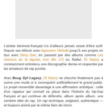
L’artiste béninois-français n’a d’ailleurs jamais cessé d’être actif.
Depuis ses débuts avec
Agression Verbale
jusqu’à ses projets en
duo avec
Dany Dan
, en passant par des albums comme
Les
chemins de la dignité
,
Iron Mic 2.0
ou
Raftel
,
Ol Kainry
a
constamment entretenu une discographie dense et respectée par
les amateurs de rap puriste.
Avec
Boug Dyf Leg
acy
,
Ol Kainry
n
e cherche finalement pas à
suivre une mode ni à reconquérir artificiellement le grand public.
Le projet ressemble davantage à une affirmation artistique : celle
d’un rappeur qui connaît sa place dans l’histoire du hip-hop
français et qui continue de défendre, album après album, une
certaine idée du rap. Un rap technique, exigeant, authentique —
et toujours animé par la même faim de micro.