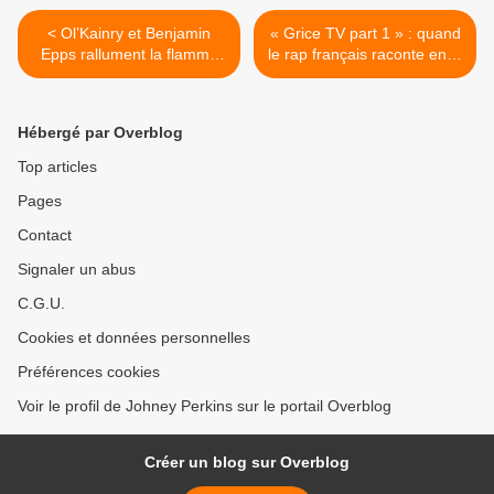
< Ol’Kainry et Benjamin
« Grice TV part 1 » : quand
Epps rallument la flamme
le rap français raconte enfin
du rap pur avec “STARSKY
ses coulisses >
& HUTCH”
Hébergé par Overblog
Top articles
Pages
Contact
Signaler un abus
C.G.U.
Cookies et données personnelles
Préférences cookies
Voir le profil de Johney Perkins sur le portail Overblog
Créer un blog sur Overblog