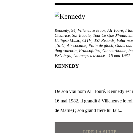
Kennedy
,
94
,
Villeneuve le roi
,
Ali Touré
,
Flas
Cicatrice
,
Sur Ecoute
,
Tout Ce Que J'Voulais..
Hellipso Music
,
CITV
,
357 Records
,
Valar mor
,
SLG
,
Air cocaïne
,
Ptain de glock
,
Ouais oua
thug valentin
,
Francofolies
,
On charbonne
,
ba
PSG boys
,
Un temps d'avance
-
16 mai 1982
KENNEDY
De son vrai nom Ali Touré, Kennedy est n
16 mai 1982, il grandit à Villeneuve le roi
de Marne) ; son grand frère lui fait...
LIRE LA SUITE