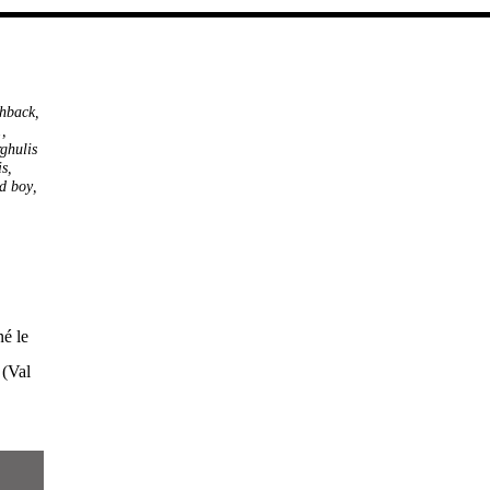
hback
,
.
,
ghulis
is
,
d boy
,
é le
 (Val