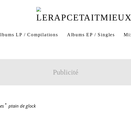
lbums LP / Compilations
Albums EP / Singles
Mi
Publicité
es
>
ptain de glock