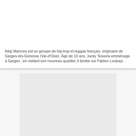
Nèg' Marrons est un groupe de hip-hop et reggae français, originaire de
Garges-lès-Gonesse (Val-d'Oise). Âgé de 10 ans, Jacky Teixeira emménage
à Garges ; en visitant son nouveau quartier, il tombe sur Fabien Loubayi
(Ben-J) et font connaissance. Fabien...