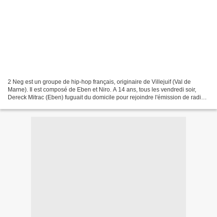
2 Neg est un groupe de hip-hop français, originaire de Villejuif (Val de
Marne). Il est composé de Eben et Niro. A 14 ans, tous les vendredi soir,
Dereck Mitrac (Eben) fuguait du domicile pour rejoindre l'émission de radio
Nova animé par Lionel D et Dee...