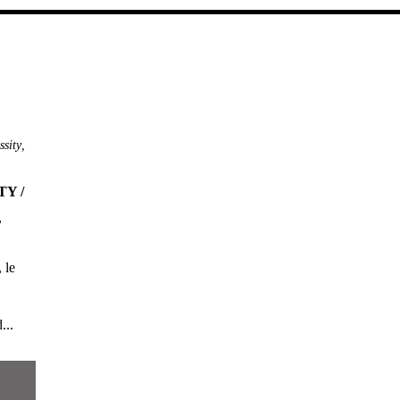
ssity
,
TY /
L
 le
...