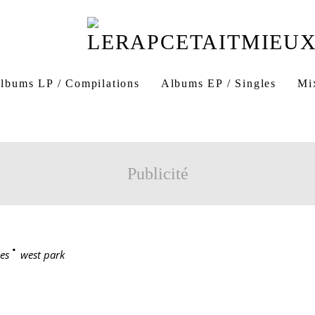
lbums LP / Compilations
Albums EP / Singles
Mi
Publicité
es
>
west park