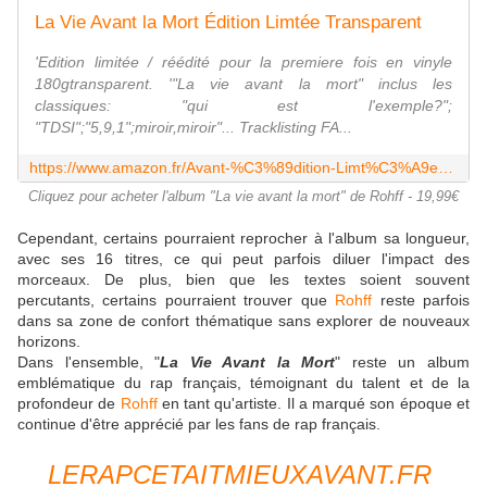
La Vie Avant la Mort Édition Limtée Transparent
'Edition limitée / réédité pour la premiere fois en vinyle
180gtransparent. '"La vie avant la mort" inclus les
classiques: "qui est l'exemple?";
"TDSI";"5,9,1";miroir,miroir"... Tracklisting FA...
https://www.amazon.fr/Avant-%C3%89dition-Limt%C3%A9e-Vinyle-Transparent/dp/B09QQVNMSF
Cliquez pour acheter l'album "La vie avant la mort" de Rohff - 19,99€
Cependant, certains pourraient reprocher à l'album sa longueur,
avec ses 16 titres, ce qui peut parfois diluer l'impact des
morceaux. De plus, bien que les textes soient souvent
percutants, certains pourraient trouver que
Rohff
reste parfois
dans sa zone de confort thématique sans explorer de nouveaux
horizons.
Dans l'ensemble, "
La Vie Avant la Mort
" reste un album
emblématique du rap français, témoignant du talent et de la
profondeur de
Rohff
en tant qu'artiste. Il a marqué son époque et
continue d'être apprécié par les fans de rap français.
LERAPCETAITMIEUXAVANT.FR