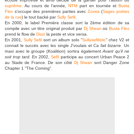
écoute improvisé et ainsi décidé de la garder pour l'album du
suprême
. Au cours de l'année,
NTM
part en tournée et
Busta
Flex
s'occupe des premières parties avec
Zoxea
(
Sages poètes
de la rue
) le tout backé par
Sully Sefil
.
En 2000, le label Première classe sort la 2ème édition de sa
compile avec un titre original produit par
Dj Shean
où
Busta Flex
prend le flow de
Disiz
la peste et vice versa.
En 2001,
Sully Sefil
sort un album solo "
Sullysefilistic
" chez V2 et
connait le succès avec les single J'voulais et
Ca fait bizarre
. Un
maxi avec le groupe (Koalition) sortira également
Avant qu'il ne
soit trop tard
. En 2002,
Sefil
participe au concert Urban Peace 2
au Stade de France. De son côté
Dj Shean
sort Danger Zone
Chapter 1 "The Coming".