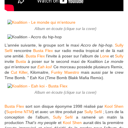
Album en écoute (clique sur la cover)
L'année suivante, le groupe sort le maxi
Accro de hip-hop
.
Sully
Sefil
rencontre
Busta Flex
sur radio media tropical et de là nait
une amitié.
Busta Flex
l'invite à poser sur l'album de
Lone
et
Sully
invite
Busta
à poser sur le second maxi de Koalition
Le monde
qui m'entoure
sur
Eah koi!
Ce morceau possède plusieurs Remix,
de
Cut Killer
, Kilomaitre,
Funky Maestro
mais aussi par le crew
Time Bomb. " Eah Koi (Time Bomb Blakk Mafia Remix).
Album en écoute (clique sur la cover)
Busta Flex
sort son disque éponyme 1998 réalisé par
Kool Shen
(
Suprême NTM
) et avec un titre produit par
Sully Sefil
; Lors de la
conception de l'album,
Sully Sefil
a ramené un matin la
production
That's my people
et
Kool Shen
aurait dès la première