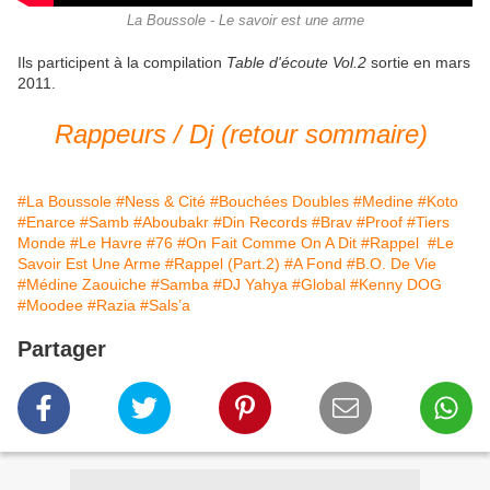
La Boussole - Le savoir est une arme
Ils participent à la compilation
Table d'écoute Vol.2
sortie en mars
2011.
Rappeurs / Dj (retour sommaire)
#La Boussole
#Ness & Cité
#Bouchées Doubles
#Medine
#Koto
#Enarce
#Samb
#Aboubakr
#Din Records
#Brav
#Proof
#Tiers
Monde
#Le Havre
#76
#On Fait Comme On A Dit
#Rappel ‎
#Le
Savoir Est Une Arme
#Rappel (Part.2)
#A Fond
#B.O. De Vie
#Médine Zaouiche
#Samba
#DJ Yahya
#Global
#Kenny DOG
#Moodee
#Razia
#Sals’a
Partager