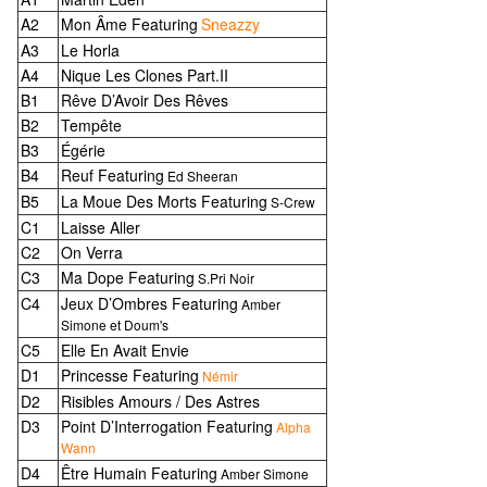
A2
Mon Âme
Featuring
Sneazzy
A3
Le Horla
A4
Nique Les Clones Part.II
B1
Rêve D’Avoir Des Rêves
B2
Tempête
B3
Égérie
Ed Sheeran
B4
Reuf
Featuring
Ed Sheeran
S-Crew
B5
La Moue Des Morts
Featuring
S-Crew
C1
Laisse Aller
C2
On Verra
S.Pri Noir
C3
Ma Dope
Featuring
S.Pri Noir
Amber Simone
Doum's
C4
Jeux D’Ombres
Featuring
Amber
Simone et
Doum's
C5
Elle En Avait Envie
Némir
D1
Princesse
Featuring
Némir
D2
Risibles Amours / Des Astres
Alpha Wann
D3
Point D’Interrogation
Featuring
Alpha
Wann
D4
Être Humain
Featuring
Amber Simone