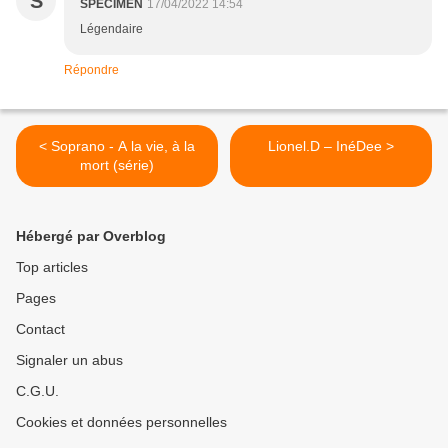
S
SPECIMEN
17/04/2022 14:54
Légendaire
Répondre
< Soprano - A la vie, à la
Lionel.D – InéDee >
mort (série)
Hébergé par Overblog
Top articles
Pages
Contact
Signaler un abus
C.G.U.
Cookies et données personnelles