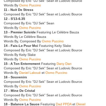
Composed By Eric "DJ Sek" Sean et Ludovic Bource
Words By
Oxmo Puccino
11 - Nuit De Stress
Composed By Eric "DJ Sek" Sean et Ludovic Bource
12 - S'13-6.35
Composed By Eric "DJ Sek" Sean
Words By
Oxmo Puccino
13 - Premier Suicide
Featuring Le Célèbre Bauza
Words By Le Célèbre Bauza
Words By, Composed By
Oxmo Puccino
14 - Fais-Le Pour Moi
Featuring Keity Slake
Composed By Eric "DJ Sek" Sean et Ludovic Bource
Words By Keity Slake
Words By
Oxmo Puccino
15 - A Ton Enterrement
Featuring
Dany Dan
Composed By Eric "DJ Sek" Sean et Ludovic Bource
Words By
Daniel Lakoué
et
Oxmo Puccino
16 - Souvenirs
Composed By Eric "DJ Sek" Sean et Ludovic Bource
Words By
Oxmo Puccino
17 - Mine De Cristal
Composed By Eric "DJ Sek" Sean et Ludovic Bource
Words By
Oxmo Puccino
18 - Balance La Sauce
Featuring
Dad PPDA
et
Diesel