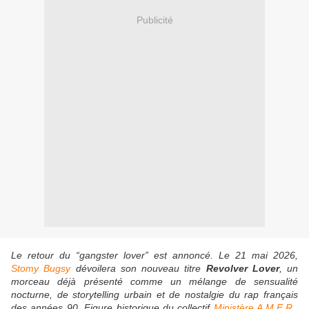
Publicité
Le retour du “gangster lover” est annoncé. Le 21 mai 2026,
Stomy Bugsy
dévoilera son nouveau titre
Revolver Lover
, un
morceau déjà présenté comme un mélange de sensualité
nocturne, de storytelling urbain et de nostalgie du rap français
des années 90. Figure historique du collectif
Ministère A.M.E.R.
,