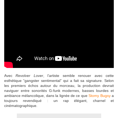
Avec
Revolver Lover
, l’artiste semble renouer avec cette
esthétique “gangster sentimental” qui a fait sa signature. Selon
les premiers échos autour du morceau, la production devrait
naviguer entre sonorités G-funk modernes, basses lourdes et
ambiance mélancolique, dans la lignée de ce que
Stomy Bugsy
a
toujours revendiqué : un rap élégant, charnel et
cinématographique.