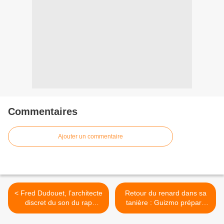
Commentaires
Ajouter un commentaire
< Fred Dudouet, l’architecte
Retour du renard dans sa
discret du son du rap
tanière : Guizmo prépare
français
un album charnière >