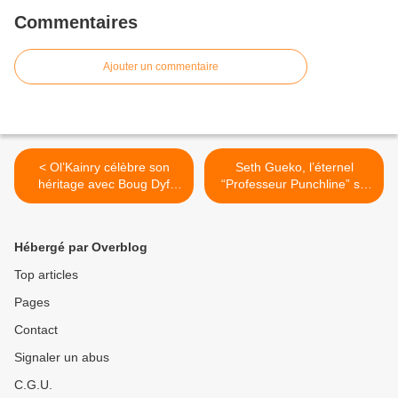
Commentaires
Ajouter un commentaire
< Ol’Kainry célèbre son
Seth Gueko, l’éternel
héritage avec Boug Dyf
“Professeur Punchline” se
Legacy, un retour entre
raconte sans filtre dans
nostalgie et démonstration
HYSTRY&KULTUR >
de force
Hébergé par Overblog
Top articles
Pages
Contact
Signaler un abus
C.G.U.