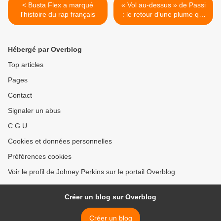
< Busta Flex a marqué
« Vol au-dessus » de Passi
l'histoire du rap français
: le retour d'une plume qui
n'a jamais cessé de
prendre de la hauteur >
Hébergé par Overblog
Top articles
Pages
Contact
Signaler un abus
C.G.U.
Cookies et données personnelles
Préférences cookies
Voir le profil de Johney Perkins sur le portail Overblog
Créer un blog sur Overblog
Créer un blog