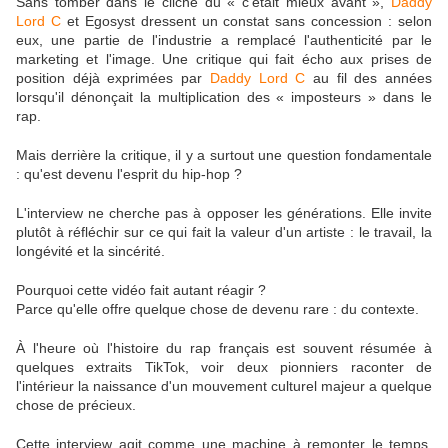
Sans tomber dans le cliché du « c'était mieux avant »,
Daddy
Lord C
et Egosyst dressent un constat sans concession : selon
eux, une partie de l'industrie a remplacé l'authenticité par le
marketing et l'image. Une critique qui fait écho aux prises de
position déjà exprimées par
Daddy Lord C
au fil des années
lorsqu'il dénonçait la multiplication des « imposteurs » dans le
rap.
Mais derrière la critique, il y a surtout une question fondamentale
: qu'est devenu l'esprit du hip-hop ?
L'interview ne cherche pas à opposer les générations. Elle invite
plutôt à réfléchir sur ce qui fait la valeur d'un artiste : le travail, la
longévité et la sincérité.
Pourquoi cette vidéo fait autant réagir ?
Parce qu'elle offre quelque chose de devenu rare : du contexte.
À l'heure où l'histoire du rap français est souvent résumée à
quelques extraits TikTok, voir deux pionniers raconter de
l'intérieur la naissance d'un mouvement culturel majeur a quelque
chose de précieux.
Cette interview agit comme une machine à remonter le temps.