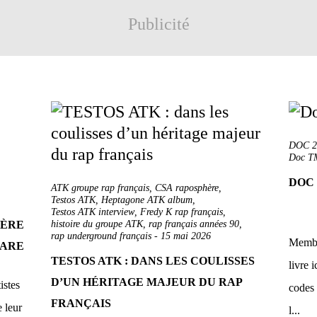
Publicité
DOC 2
Doc T
DOC 
ATK groupe rap français
,
CSA raposphère
,
Testos ATK
,
Heptagone ATK album
,
Testos ATK interview
,
Fredy K rap français
,
IÈRE
histoire du groupe ATK
,
rap français années 90
,
rap underground français
-
15 mai 2026
Membr
RARE
TESTOS ATK : DANS LES COULISSES
livre 
D’UN HÉRITAGE MAJEUR DU RAP
istes
codes 
FRANÇAIS
e leur
l...