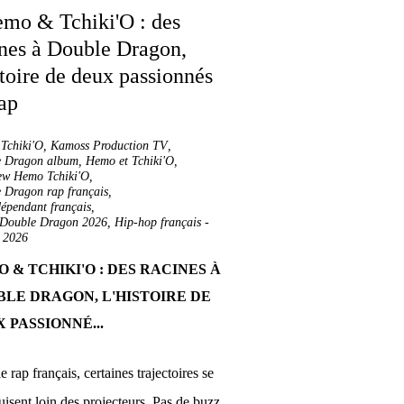
,
Tchiki'O
,
Kamoss Production TV
,
e Dragon album
,
Hemo et Tchiki'O
,
iew Hemo Tchiki'O
,
 Dragon rap français
,
dépendant français
,
Double Dragon 2026
,
Hip-hop français
-
 2026
 & TCHIKI'O : DES RACINES À
LE DRAGON, L'HISTOIRE DE
 PASSIONNÉ...
e rap français, certaines trajectoires se
uisent loin des projecteurs. Pas de buzz