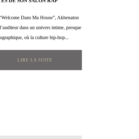
ES DE SON SALON RAP
“Welcome Dans Ma House”, Akhenaton
 l’auditeur dans un univers intime, presque
ographique, où la culture hip-hop...
LIRE LA SUITE