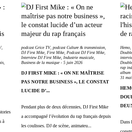
V
,
podcast Grice TV
,
podcast Culture & transmission
,
Hemo
DJ First Mike
,
First Mike
,
Podcast DJ First Mike
,
Doubl
Interview DJ First Mike
,
Industrie musicale
,
interv
ais
,
Business de la musique
-
5 juin 2026
Double
rap in
DJ FIRST MIKE : « ON NE MAÎTRISE
album 
31 mai
PAS NOTRE BUSINESS », LE CONSTAT
HEMO
LUCIDE D’...
DOUB
DEUX
Pendant plus de deux décennies, DJ First Mike
tories
a accompagné l’évolution du rap français depuis
s à
Dans l
les coulisses. DJ de scène, animateu...
constr