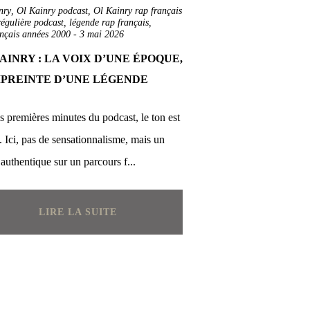
nry
,
Ol Kainry podcast
,
Ol Kainry rap français
régulière podcast
,
légende rap français
,
ançais années 2000
-
3 mai 2026
AINRY : LA VOIX D’UNE ÉPOQUE,
MPREINTE D’UNE LÉGENDE
s premières minutes du podcast, le ton est
 Ici, pas de sensationnalisme, mais un
 authentique sur un parcours f...
LIRE LA SUITE