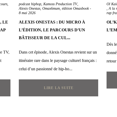
cours
,
podcast hiphop
,
Kamoss Production TV
,
Ol Kai
,
Alexis Onestas
,
Omax6mum
,
édition Omaxbook
-
,
A la 
8 mai 2026
rap fr
, LE
ALEXIS ONESTAS : DU MICRO À
OL’K
RAP
L’ÉDITION, LE PARCOURS D’UN
L’E
BÂTISSEUR DE LA CUL...
Dès le
ce TV,
Dans cet épisode, Alexis Onestas revient sur un
donné.
t
itinéraire rare dans le paysage culturel français :
retour
celui d’un passionné de hip-ho...
LIRE LA SUITE