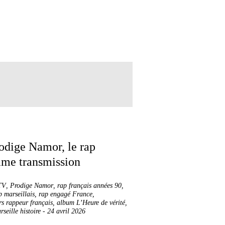
TV
,
Prodige Namor
,
rap français années 90
,
p marseillais
,
rap engagé France
,
rs rappeur français
,
album L’Heure de vérité
,
seille histoire
-
24 avril 2026