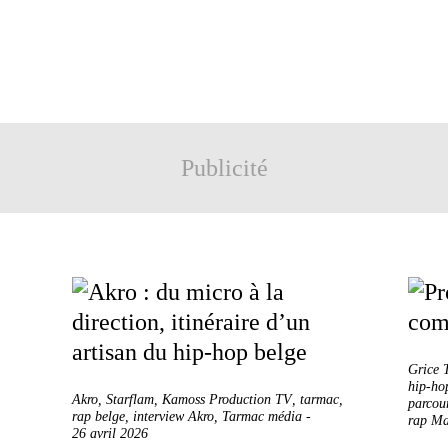
Publicité
Grice 
hip-ho
Akro
,
Starflam
,
Kamoss Production TV
,
tarmac
,
parcou
rap belge
,
interview Akro
,
Tarmac média
-
rap Mar
26 avril 2026