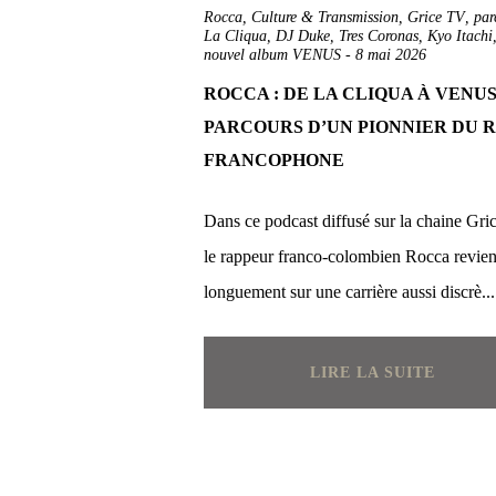
Rocca
,
Culture & Transmission
,
Grice TV
,
par
La Cliqua
,
DJ Duke
,
Tres Coronas
,
Kyo Itachi
nouvel album VENUS
-
8 mai 2026
ROCCA : DE LA CLIQUA À VENUS
PARCOURS D’UN PIONNIER DU 
FRANCOPHONE
Dans ce podcast diffusé sur la chaine Gri
le rappeur franco-colombien Rocca revien
longuement sur une carrière aussi discrè...
LIRE LA SUITE