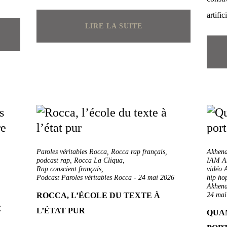
artific
LIRE LA SUITE
Paroles véritables Rocca
,
Rocca rap français
,
Akhen
podcast rap
,
Rocca La Cliqua
,
IAM A
-
Rap conscient français
,
vidéo 
Podcast Paroles véritables Rocca
-
24 mai 2026
hip hop
Akhena
ROCCA, L’ÉCOLE DU TEXTE À
24 mai
E
L’ÉTAT PUR
QUA