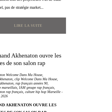
iel, pas de stratégie market...
LIRE LA SUITE
aton Welcome Dans Ma House
,
khenaton
,
clip Welcome Dans Ma House
,
Akhenaton
,
rap français années 90
,
 marseillais
,
IAM groupe rap français
,
ton rap français
,
culture hip hop Marseille
-
 2026
ND AKHENATON OUVRE LES