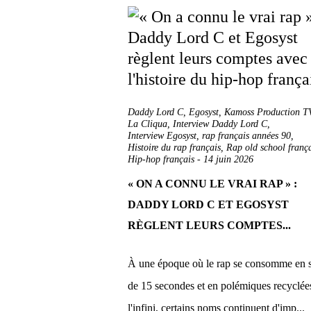
Daddy Lord C
,
Egosyst
,
Kamoss Production T
La Cliqua
,
Interview Daddy Lord C
,
Interview Egosyst
,
rap français années 90
,
Histoire du rap français
,
Rap old school franç
Hip-hop français
-
14 juin 2026
« ON A CONNU LE VRAI RAP » :
DADDY LORD C ET EGOSYST
RÈGLENT LEURS COMPTES...
À une époque où le rap se consomme en s
de 15 secondes et en polémiques recyclée
l'infini, certains noms continuent d'imp...