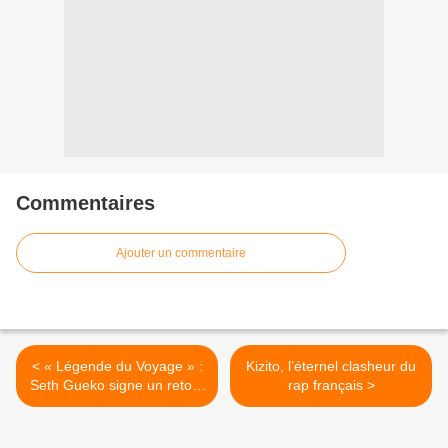
Commentaires
Ajouter un commentaire
< « Légende du Voyage » :
Kizito, l’éternel clasheur du
Seth Gueko signe un retour
rap français >
brut entre bitume, liberté et
identité nomade