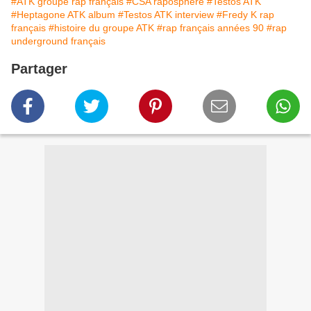
#ATK groupe rap français
#CSA raposphère
#Testos ATK
#Heptagone ATK album
#Testos ATK interview
#Fredy K rap
français
#histoire du groupe ATK
#rap français années 90
#rap
underground français
Partager