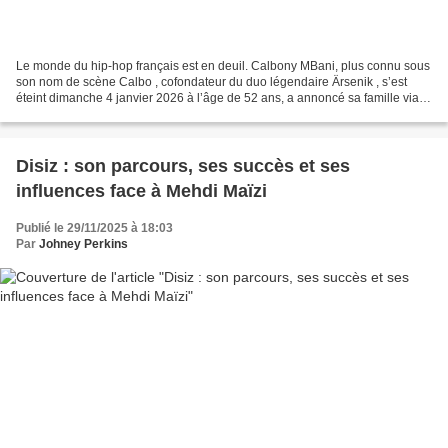
Le monde du hip‑hop français est en deuil. Calbony MBani, plus connu sous
son nom de scène Calbo , cofondateur du duo légendaire Ärsenik , s’est
éteint dimanche 4 janvier 2026 à l’âge de 52 ans, a annoncé sa famille via
un communiqué officiel. Depuis,...
Disiz : son parcours, ses succès et ses
influences face à Mehdi Maïzi
Publié le 29/11/2025 à 18:03
Par
Johney Perkins