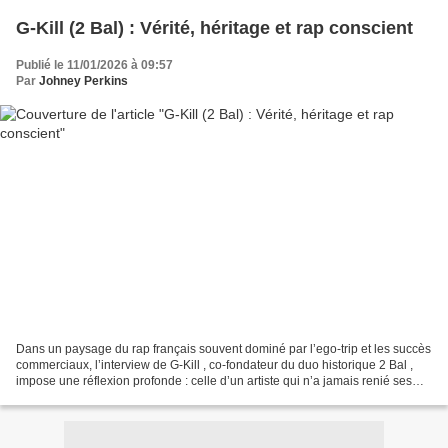
G-Kill (2 Bal) : Vérité, héritage et rap conscient
Publié le 11/01/2026 à 09:57
Par
Johney Perkins
Dans un paysage du rap français souvent dominé par l’ego-trip et les succès
commerciaux, l’interview de G-Kill , co-fondateur du duo historique 2 Bal ,
impose une réflexion profonde : celle d’un artiste qui n’a jamais renié ses
valeurs, son vécu et sa...