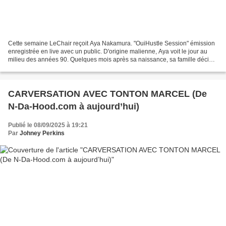
Cette semaine LeChair reçoit Aya Nakamura. "OuiHustle Session" émission
enregistrée en live avec un public. D'origine malienne, Aya voit le jour au
milieu des années 90. Quelques mois après sa naissance, sa famille décide
de poser ses valises en région...
CARVERSATION AVEC TONTON MARCEL (De
N-Da-Hood.com à aujourd’hui)
Publié le 08/09/2025 à 19:21
Par
Johney Perkins