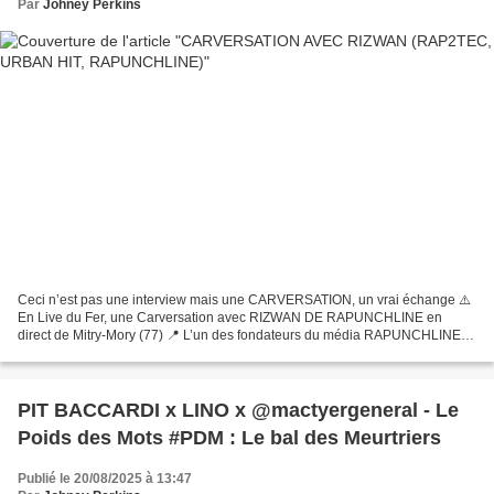
Par
Johney Perkins
Ceci n’est pas une interview mais une CARVERSATION, un vrai échange ⚠️
En Live du Fer, une Carversation avec RIZWAN DE RAPUNCHLINE en
direct de Mitry-Mory (77) 📍 L’un des fondateurs du média RAPUNCHLINE
comme son nom l’indique. Une discussion libre autour...
PIT BACCARDI x LINO x ‪@mactyergeneral‬ - Le
Poids des Mots #PDM : Le bal des Meurtriers
Publié le 20/08/2025 à 13:47