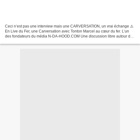
Ceci n’est pas une interview mais une CARVERSATION, un vrai échange ⚠️
En Live du Fer, une Carversation avec Tonton Marcel au cœur du fer. L’un
des fondateurs du média N-DA-HOOD.COM Une discussion libre autour de
son parcours, des rues de sa vie. De ses...