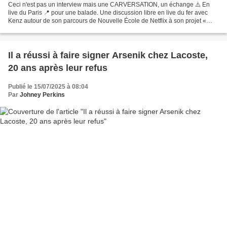
Ceci n'est pas un interview mais une CARVERSATION, un échange ⚠️ En
live du Paris 📍 pour une balade. Une discussion libre en live du fer avec
Kenz autour de son parcours de Nouvelle École de Netflix à son projet «
Bénie sois la rage » sortie le 11 Juillet...
Il a réussi à faire signer Arsenik chez Lacoste,
20 ans après leur refus
Publié le 15/07/2025 à 08:04
Par
Johney Perkins