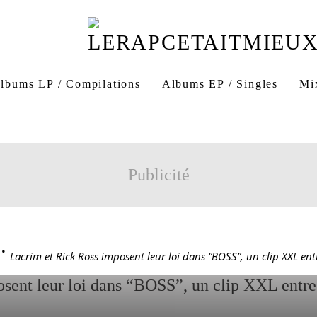
m Rick Ross
Lacrim BOSS clip officiel
clip Lacrim BOSS
nouveau clip Lacrim
Lacrim rap français
Rick Ross feat
lbums LP / Compilations
Albums EP / Singles
Mi
ET RICK ROSS IMPOSE
Publicité
 “BOSS”, UN CLIP XXL
OUVOIR ET RAP INTER
>
Lacrim et Rick Ross imposent leur loi dans “BOSS”, un clip XXL ent