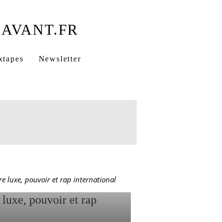
uring Lacrim
xtapes
Newsletter
NT LEUR
 ENTRE
NATIONAL
re luxe, pouvoir et rap international