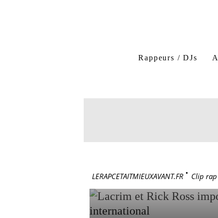
Lacrim BOSS
Lacri
Lacrim feat Rick Ross
Rappeurs / DJs
A
17 mai 2026
LACRIM 
LOI DANS
LUXE, P
LERAPCETAITMIEUXAVANT.FR
>
Clip rap