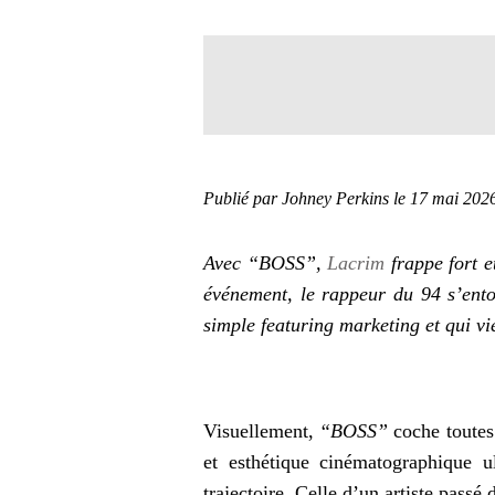
Publié par Johney Perkins
le 17 mai 202
Avec
“BOSS”
,
Lacrim
frappe fort e
événement, le rappeur du 94 s’ent
simple featuring marketing et qui v
Visuellement,
“BOSS”
coche toutes 
et esthétique cinématographique u
trajectoire. Celle d’un artiste pass