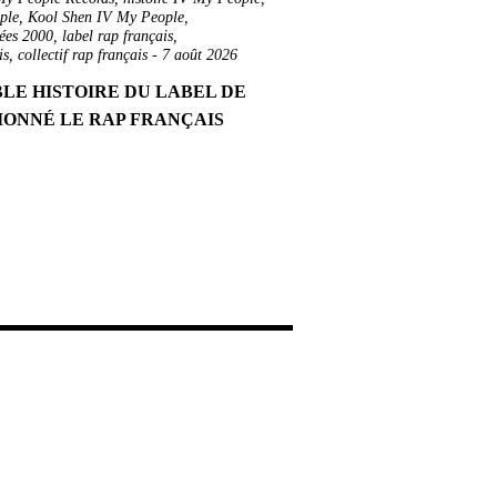
ple
,
Kool Shen IV My People
,
nées 2000
,
label rap français
,
is
,
collectif rap français
-
7 août 2026
BLE HISTOIRE DU LABEL DE
IONNÉ LE RAP FRANÇAIS