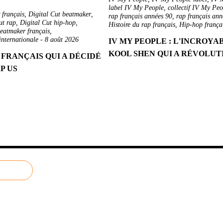
label IV My People
,
collectif IV My Peo
 français
,
Digital Cut beatmaker
,
rap français années 90
,
rap français an
ut rap
,
Digital Cut hip-hop
,
Histoire du rap français
,
Hip-hop frança
eatmaker français
,
internationale
-
8 août 2026
IV MY PEOPLE : L'INCROYA
KOOL SHEN QUI A RÉVOLUT
 FRANÇAIS QUI A DÉCIDÉ
P US