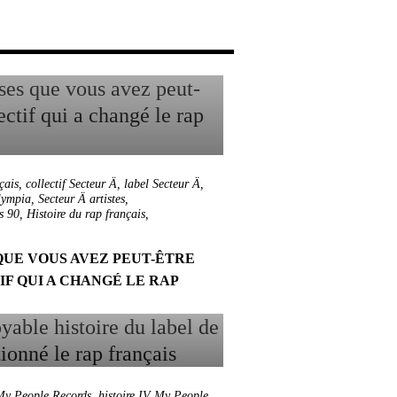
çais
,
collectif Secteur Ä
,
label Secteur Ä
,
lympia
,
Secteur Ä artistes
,
s 90
,
Histoire du rap français
,
 QUE VOUS AVEZ PEUT-ÊTRE
F QUI A CHANGÉ LE RAP
My People Records
,
histoire IV My People
,