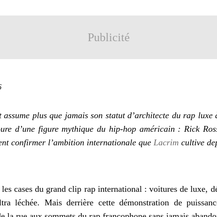
Publicité
6
t assume plus que jamais son statut d’architecte du rap luxe 
oure d’une figure mythique du hip-hop américain :
Rick Ros
ient confirmer l’ambition internationale que
Lacrim
cultive de
les cases du grand clip rap international : voitures de luxe, 
ltra léchée. Mais derrière cette démonstration de puissan
é de la rue aux sommets du rap francophone sans jamais abando