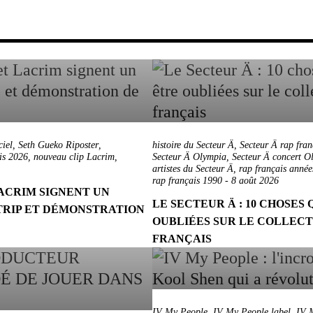
ciel
,
Seth Gueko Riposter
,
histoire du Secteur Ä
,
Secteur Ä rap fran
ais 2026
,
nouveau clip Lacrim
,
Secteur Ä Olympia
,
Secteur Ä concert O
artistes du Secteur Ä
,
rap français année
rap français 1990
-
8 août 2026
LACRIM SIGNENT UN
LE SECTEUR Ä : 10 CHOSES
TRIP ET DÉMONSTRATION
OUBLIÉES SUR LE COLLECTI
FRANÇAIS
IV My People
,
IV My People label
,
IV 