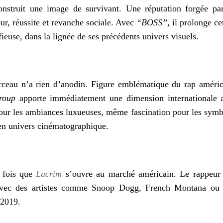
onstruit une image de survivant. Une réputation forgée par
ur, réussite et revanche sociale. Avec
“BOSS”
, il prolonge c
ieuse, dans la lignée de ses précédents univers visuels.
ceau n’a rien d’anodin. Figure emblématique du rap améric
roup
apporte immédiatement une dimension internationale au
ur les ambiances luxueuses, même fascination pour les symb
l en univers cinématographique.
e fois que
Lacrim
s’ouvre au marché américain. Le rappeur a
 avec des artistes comme
Snoop Dogg
,
French Montana
ou 
 2019.