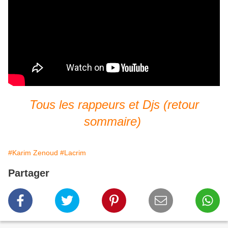
Tous les rappeurs et Djs (retour
sommaire)
#Karim Zenoud
#Lacrim
Partager