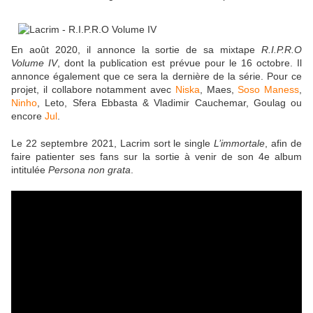
En août 2020, il annonce la sortie de sa mixtape
R.I.P.R.O
Volume IV
, dont la publication est prévue pour le 16 octobre. Il
annonce également que ce sera la dernière de la série. Pour ce
projet, il collabore notamment avec
Niska
, Maes,
Soso Maness
,
Ninho
, Leto, Sfera Ebbasta & Vladimir Cauchemar, Goulag ou
encore
Jul
.
Le 22 septembre 2021, Lacrim sort le single
L’immortale
, afin de
faire patienter ses fans sur la sortie à venir de son 4e album
intitulée
Persona non grata
.