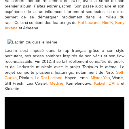
Sa carrière débute réellement en 2012, avec la sortie de son
premier album,
Faites entrer Lacrim
. Son passé judiciaire et son
expérience de la rue influencent fortement ses textes, ce qui lui
permet de se démarquer rapidement dans le milieu du
rap. Celui-ci contient des featurings du
Rat Luciano
,
Rim'K
,
Keny
Arkana
et Atheena.
Lacrim s’est imposé dans le rap français grâce à son style
percutant, ses textes sombres inspirés de son vécu et son flow
reconnaissable. Fin 2012, il se fait réellement connaître du public
et de l'industrie musicale avec le projet
Toujours le même
. Le
projet comporte plusieurs featurings, notamment de Niro,
Seth
Gueko
, Rimkus,
Le Rat Luciano
, Hayce Lemsi,
Mister You
, Wanis,
Still Fresh, Léa Castel,
Médine
, Kamelenouvo,
Kalash L'Afro
et
Klakette.