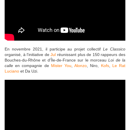
En novembre 2021, il participe au projet collectif
Le Classico
organisé, à l'initiative de
Jul
réunissant plus de 150 rappeurs des
Bouches-du-Rhône et d'Île-de-France sur le morceau
Loi de la
calle
en compagnie de
Mister You
,
Alonzo
, Niro,
Kofs
,
Le Rat
Luciano
et Da Uzi.