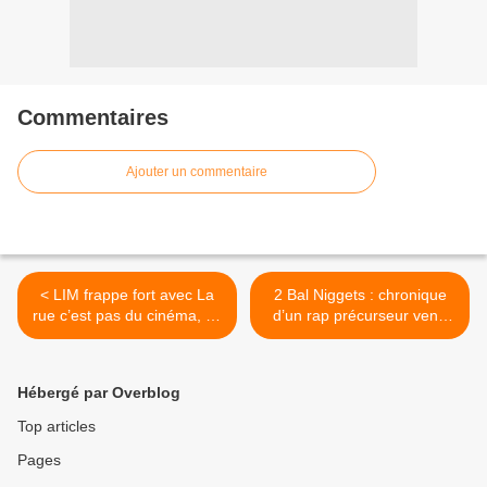
Commentaires
Ajouter un commentaire
< LIM frappe fort avec La
2 Bal Niggets : chronique
rue c’est pas du cinéma, un
d’un rap précurseur venu
clip sans concession
de Chelles >
Hébergé par Overblog
Top articles
Pages