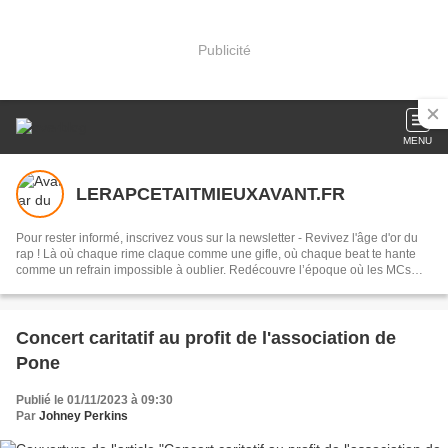
Publicité
MENU
LERAPCETAITMIEUXAVANT.FR
Pour rester informé, inscrivez vous sur la newsletter - Revivez l'âge d'or du
rap ! Là où chaque rime claque comme une gifle, où chaque beat te hante
comme un refrain impossible à oublier. Redécouvre l’époque où les MCs
écrivaient l’histoire à coups de punchlines légendaires et de flows immortels.
albums, mixtapes et rappeurs. contact@lerapcetaitmieuxavant.fr -
Instagram:@lerapcetaitmieuxavant
Concert caritatif au profit de l'association de
Pone
Publié le 01/11/2023 à 09:30
Par
Johney Perkins