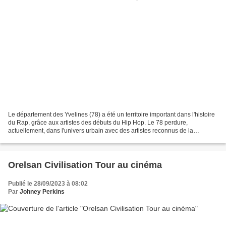
Le département des Yvelines (78) a été un territoire important dans l'histoire
du Rap, grâce aux artistes des débuts du Hip Hop. Le 78 perdure,
actuellement, dans l'univers urbain avec des artistes reconnus de la
nouvelle scène rap. En 2016, Chabodo comprend...
Orelsan Civilisation Tour au cinéma
Publié le 28/09/2023 à 08:02
Par
Johney Perkins