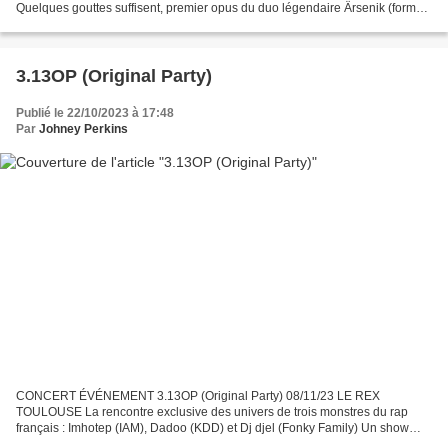
Quelques gouttes suffisent, premier opus du duo légendaire Ärsenik (formé
par les frères Lino et Calbo ), en fait...
3.13OP (Original Party)
Publié le 22/10/2023 à 17:48
Par
Johney Perkins
CONCERT ÉVÉNEMENT 3.13OP (Original Party) 08/11/23 LE REX
TOULOUSE La rencontre exclusive des univers de trois monstres du rap
français : Imhotep (IAM), Dadoo (KDD) et Dj djel (Fonky Family) Un show
collaboratif à trois mains qui vous replongera dans...