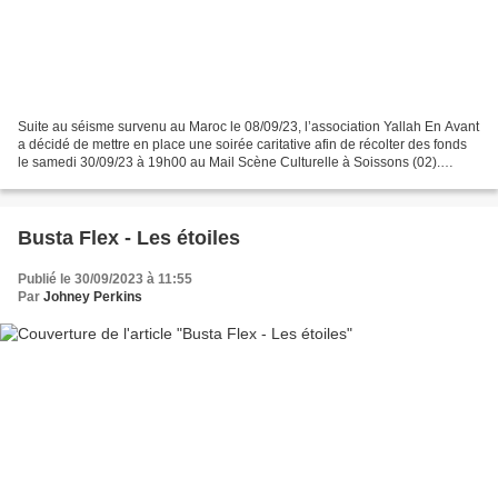
Suite au séisme survenu au Maroc le 08/09/23, l’association Yallah En Avant
a décidé de mettre en place une soirée caritative afin de récolter des fonds
le samedi 30/09/23 à 19h00 au Mail Scène Culturelle à Soissons (02).
Soirée Urgence Maroc 2023 Nous...
Busta Flex - Les étoiles
Publié le 30/09/2023 à 11:55
Par
Johney Perkins