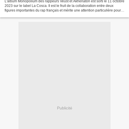
L'album Monopolium des rappeurs Veust et Akhenaton est sorti le 11 octobre
2023 sur le label La Cosca. Il est le fruit de la collaboration entre deux
figures importantes du rap français et mérite une attention particulière pour
plusieurs raisons. A1...
Publicité