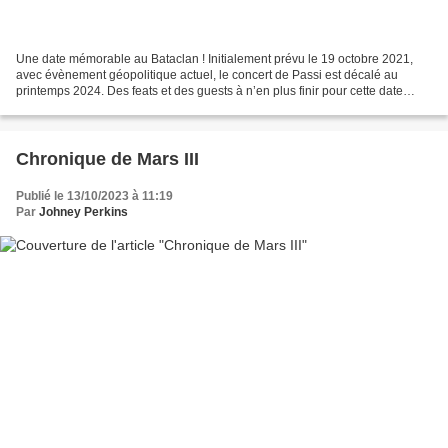
Une date mémorable au Bataclan ! Initialement prévu le 19 octobre 2021,
avec évènement géopolitique actuel, le concert de Passi est décalé au
printemps 2024. Des feats et des guests à n’en plus finir pour cette date
unique ! Celui qu’on ne présente plus,...
Chronique de Mars III
Publié le 13/10/2023 à 11:19
Par
Johney Perkins