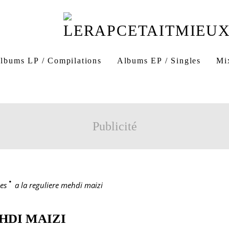
lbums LP / Compilations
Albums EP / Singles
Mi
Publicité
es
>
a la reguliere mehdi maizi
HDI MAIZI