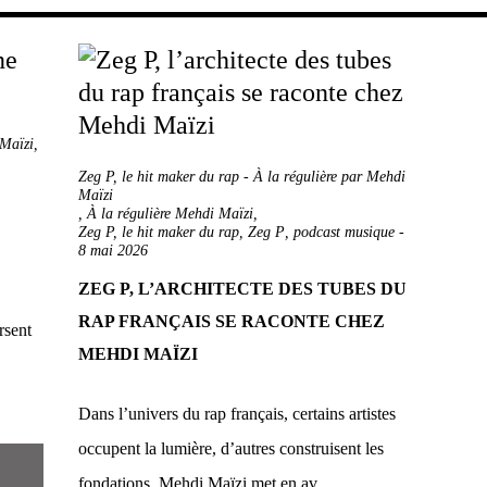
 Maïzi
,
Zeg P, le hit maker du rap - À la régulière par Mehdi
Maïzi
,
À la régulière Mehdi Maïzi
,
Zeg P, le hit maker du rap
,
Zeg P
,
podcast musique
-
E
8 mai 2026
ZEG P, L’ARCHITECTE DES TUBES DU
RAP FRANÇAIS SE RACONTE CHEZ
rsent
MEHDI MAÏZI
Dans l’univers du rap français, certains artistes
occupent la lumière, d’autres construisent les
fondations. Mehdi Maïzi met en av...