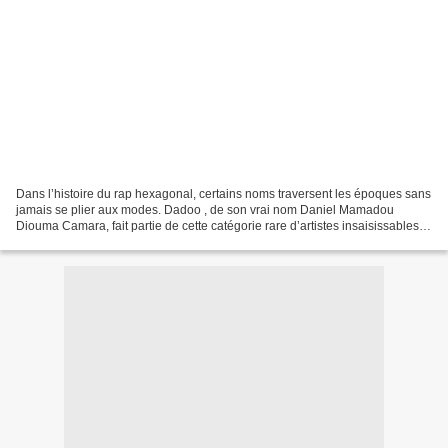
Dans l’histoire du rap hexagonal, certains noms traversent les époques sans
jamais se plier aux modes. Dadoo , de son vrai nom Daniel Mamadou
Diouma Camara, fait partie de cette catégorie rare d’artistes insaisissables.
Né en 1974 à Marseille, il incarne...