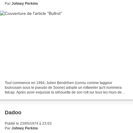
Par
Johney Perkins
Tout commence en 1994, Julien Bendrihen (connu comme taggeur
toulousain sous le pseudo de Soone) adopte un rottweiler qu'il nommera
fatcap. Après avoir esquissé la silhouette de son rott sur tous les murs de
Toulouse, pour faire sa promo, Soone décide...
Dadoo
Publié le 23/05/1974 à 23:03
Par
Johney Perkins