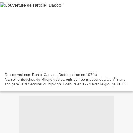
De son vrai nom Daniel Camara, Dadoo est né en 1974 à
Marseille(Bouches-du-Rhône), de parents guinéens et sénégalais. À 8 ans,
son père lui fait écouter du hip-hop. Il débute en 1994 avec le groupe KDD
dont il devient rapidement le leader à 18 ans, après...