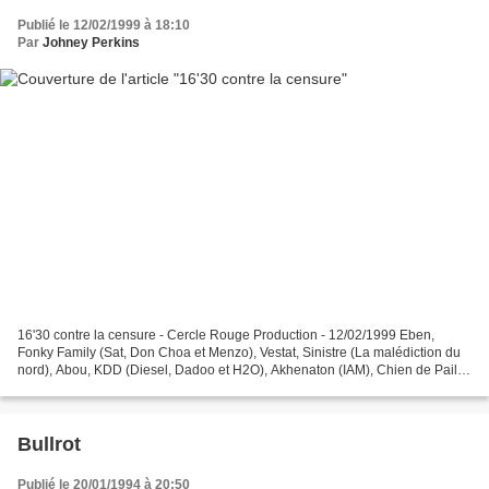
Publié le 12/02/1999 à 18:10
Par
Johney Perkins
16'30 contre la censure - Cercle Rouge Production - 12/02/1999 Eben,
Fonky Family (Sat, Don Choa et Menzo), Vestat, Sinistre (La malédiction du
nord), Abou, KDD (Diesel, Dadoo et H2O), Akhenaton (IAM), Chien de Paille,
Yazid, Mystik, Prodige Namor, Endo,...
Bullrot
Publié le 20/01/1994 à 20:50