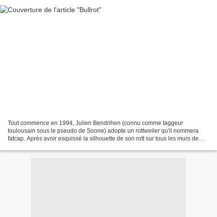
Tout commence en 1994, Julien Bendrihen (connu comme taggeur
toulousain sous le pseudo de Soone) adopte un rottweiler qu'il nommera
fatcap. Après avoir esquissé la silhouette de son rott sur tous les murs de
Toulouse, pour faire sa promo, Soone décide...