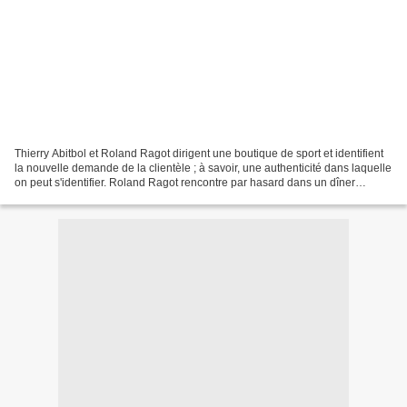
Thierry Abitbol et Roland Ragot dirigent une boutique de sport et identifient
la nouvelle demande de la clientèle ; à savoir, une authenticité dans laquelle
on peut s'identifier. Roland Ragot rencontre par hasard dans un dîner
JoeyStarr (Suprême NTM)...