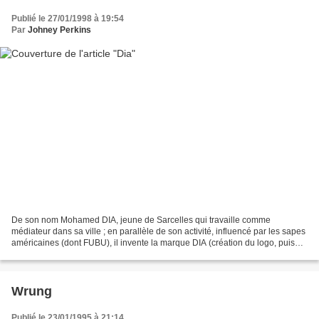
Publié le 27/01/1998 à 19:54
Par
Johney Perkins
De son nom Mohamed DIA, jeune de Sarcelles qui travaille comme
médiateur dans sa ville ; en parallèle de son activité, influencé par les sapes
américaines (dont FUBU), il invente la marque DIA (création du logo, puis
d'un prototype) au milieu des années...
Wrung
Publié le 23/01/1995 à 21:14